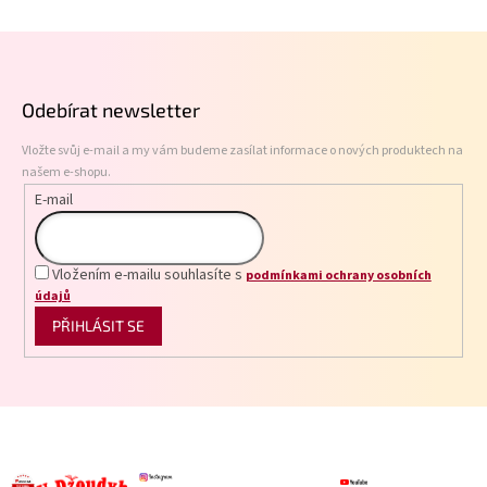
Z
á
p
Odebírat newsletter
a
t
Vložte svůj e-mail a my vám budeme zasílat informace o nových produktech na
í
našem e-shopu.
E-mail
Vložením e-mailu souhlasíte s
podmínkami ochrany osobních
údajů
PŘIHLÁSIT SE