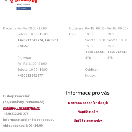
Prodejna:
Po - Pá: 09:00 - 19:00
Oddělení
Po - Pá: 09:00 -
Po - Pá: 09:00 -
Sobota: 10:00 - 15:00
knih:
19:00
19:00
+420 212 341 274, +420 731
Sobota: 10:00 -
Sobota: 10:00 -
574 557
15:00
15:00
+420 212 341
+420 212 341
Čajovna:
276
275
Po - Pá: 11:00 - 21:00
Sobota: 10:00 - 19:00
Oddělení
+420 212 341 277
hudby:
Informace pro vás
E-shop kancelář
(objednávky, reklamace):
Ochrana osobních údajů
eshop@udzoudyho.cz
Napište nám
+420 212 341 273
informace spojené s eshopovou
Spřátelené weby
objednávkou 9:00 - 14:00