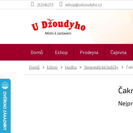
Přejít
212341273
eshop@udzoudyho.cz
na
obsah
Domů
Eshop
Prodejna
Čajovna
Domů
Eshop
Hudba
Terapeutické ladičky
Čakr
P
Čakr
o
s
Nejpr
t
r
a
n
n