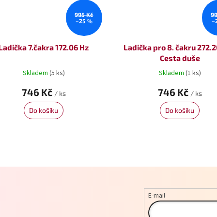
995 Kč
9
–25 %
–
Ladička 7.čakra 172.06 Hz
Ladička pro 8. čakru 272.2
Cesta duše
Skladem
(5 ks)
Skladem
(1 ks)
746 Kč
746 Kč
/ ks
/ ks
Do košíku
Do košíku
O
v
l
á
d
a
E-mail
c
í
p