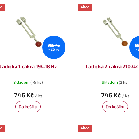
ce
Akce
995 Kč
9
–25 %
–
Ladička 1.čakra 194.18 Hz
Ladička 2.čakra 210.42
Skladem
(>5 ks)
Skladem
(2 ks)
746 Kč
746 Kč
/ ks
/ ks
Do košíku
Do košíku
ce
Akce