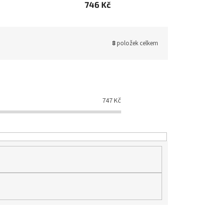
746 Kč
8
položek celkem
747
Kč