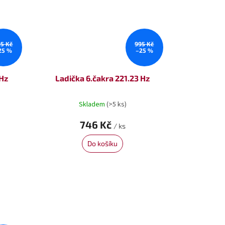
95 Kč
995 Kč
25 %
–25 %
 Hz
Ladička 6.čakra 221.23 Hz
Skladem
(>5 ks)
746 Kč
/ ks
Do košíku