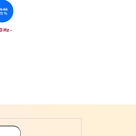
95 Kč
25 %
0 Hz -