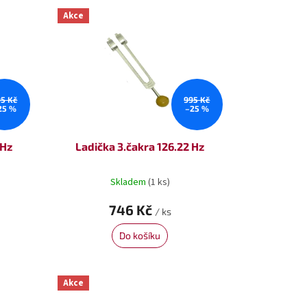
Akce
95 Kč
995 Kč
25 %
–25 %
 Hz
Ladička 3.čakra 126.22 Hz
Skladem
(1 ks)
746 Kč
/ ks
Do košíku
Akce