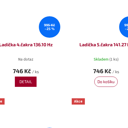
995 Kč
9
–25 %
–
Ladička 4.čakra 136.10 Hz
Ladička 5.čakra 141.27
Na dotaz
Skladem
(1 ks)
746 Kč
746 Kč
/ ks
/ ks
DETAIL
Do košíku
ce
Akce