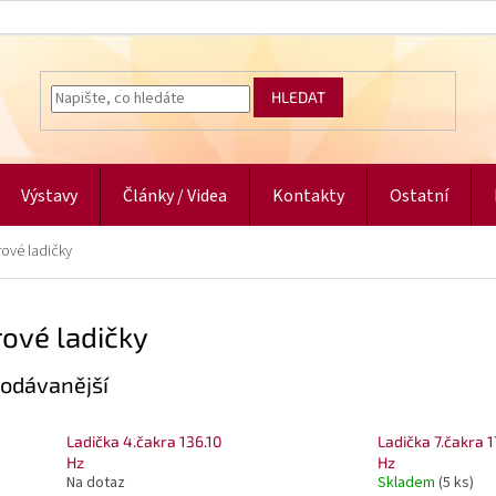
HLEDAT
Výstavy
Články / Videa
Kontakty
Ostatní
ové ladičky
ové ladičky
odávanější
Ladička 4.čakra 136.10
Ladička 7.čakra 
Hz
Hz
Na dotaz
Skladem
(5 ks)