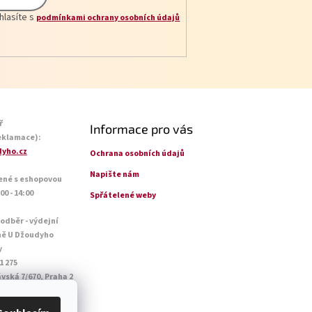
hlasíte s
podmínkami ochrany osobních údajů
ř
Informace pro vás
eklamace):
yho.cz
Ochrana osobních údajů
Napište nám
ené s eshopovou
0 - 14:00
Spřátelené weby
 odběr - výdejní
ně U Džoudyho
y
1 275
vská 7/670, Praha 2
o - Pá: 09:00 - 18:45
14:45