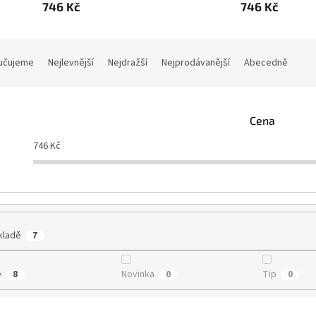
746 Kč
746 Kč
učujeme
Nejlevnější
Nejdražší
Nejprodávanější
Abecedně
Cena
746
Kč
kladě
7
e
Novinka
Tip
8
0
0