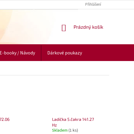
Přihlášení
NÁKUPNÍ
Prázdný košík
KOŠÍK
E-booky / Návody
Dárkové poukazy
172.06
Ladička 5.čakra 141.27
Hz
Skladem
(1 ks)