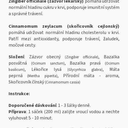
Zingiber officinale (zázvor lékařský)
pomáhá udržovat
normální hladinu cukru v krvi, podporuje imunitní systém
a správné trávení.
Cinnamomum zeylacum (skořicovník cejlonský)
pomáhá udržovat normální hladinu cholesterolu v krvi.
Patří mezi antioxidanty, podporuje trávení, žaludek,
močové cesty.
Složení
: Zázvor obecný
, Bazalka
(Zingiber officinale)
posvátná
, Bazalka pravá
(Ocimum sanctum)
(Ocimum
, Lékořice lysá
, Máta
basilicum)
(Glycyrrhiza glabra)
peprná
, Přírodní máta - aroma,
(Mentha piperita)
Skořicovník čínský
(Cinnamomum cassia)
Instrukce:
Doporučené dávkování
: 1 - 3 šálky denně.
Příprava
: 1 sáček (200 ml) zalijte vroucí vodou a nechte
vyluhovat 5 - 10 minut.