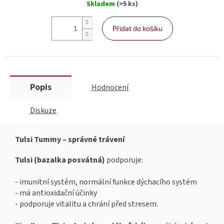
Skladem
(>5 ks)
cena:
Přidat do košíku
Popis
Hodnocení
Diskuze
Tulsi Tummy – správné trávení
Tulsi (bazalka posvátná)
podporuje:
- imunitní systém, normální funkce dýchacího systém
- má antioxidační účinky
- podporuje vitalitu a chrání před stresem.