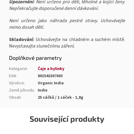
Upozornění
: Není určeno pro děti, těhotné a kojící ženy.
Nepřekračujte doporučené denní dávkování.
Není určeno jako náhrada pestré stravy. Uchovávejte
mimo dosah dětí.
Skladování
: Uchovávejte na chladném a suchém místě.
Nevystavujte slunečnímu záření.
Doplňkové parametry
Kategorie
:
Čaje a bylinky
EAN
:
801541507603
Výrobce
:
Organic India
Země původu
:
Indie
Obsah
:
25 sáčků / 1 sáček - 1,8g
Související produkty