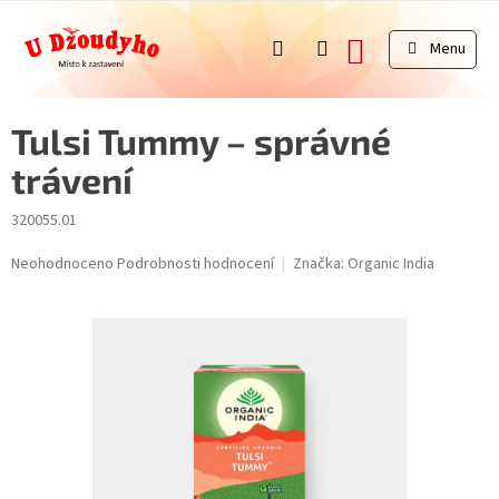
Přejít
na
NÁKUPNÍ
obsah
KOŠÍK
Tulsi Tummy – správné
trávení
320055.01
Průměrné
Neohodnoceno
Podrobnosti hodnocení
Značka:
Organic India
hodnocení
produktu
je
0,0
z
5
hvězdiček.