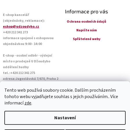
Informace pro vás
E-shop kancelář
(objednávky, reklamace):
Ochrana osobních údajů
eshop@udzoudyho.cz
Napište nám
+420 212 341 273
informace spojené s eshopovou
Spřátelené weby
objednávkou 9:00 - 14:00
E-shop - osobní odběr - výdejní
místo v prodejně U Džoudyho
oddělení hudby
tel.:+420 212 341 275
adresa:Jugoslávská 7/670, Praha 2
Otevírací doba Po - Pá: 09:00 - 18:45
Tento web používá soubory cookie. Dalším procházením
Sobota: 10:00 - 14:45
tohoto webu vyjadřujete souhlas s jejich používáním.. Více
informací
zde
.
Vytvořil Shoptet
Nastavení