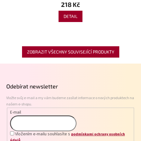
218 Kč
DETAIL
ZOBRAZIT VŠECHNY SOUVISEJÍCÍ PRODUKTY
Z
á
p
Odebírat newsletter
a
t
Vložte svůj e-mail a my vám budeme zasílat informace o nových produktech na
í
našem e-shopu.
E-mail
Vložením e-mailu souhlasíte s
podmínkami ochrany osobních
údajů