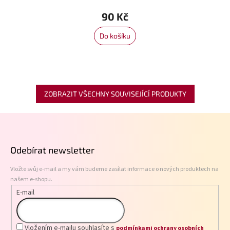
90 Kč
Do košíku
ZOBRAZIT VŠECHNY SOUVISEJÍCÍ PRODUKTY
Z
á
p
Odebírat newsletter
a
t
Vložte svůj e-mail a my vám budeme zasílat informace o nových produktech na
í
našem e-shopu.
E-mail
Vložením e-mailu souhlasíte s
podmínkami ochrany osobních