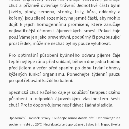
chuť a příznivě ovlivňuje trávení. Jednotlivé části bylin
(květy, plody, semena, stonky, listy, kůra, oddenky a
kořeny) jsou cíleně rozemlety na jemné části, aby mohlo
dojít k jejich homogennímu promísení, které zaručuje
nejkvalitnější účinnost ájurvédských směsí. Pokud čaje
používáme jen jako preventivní, podpůrný či povzbuzující
prostředek, můžeme nechat byliny pouze vyluhovat.
Pro optimální působení bylinného odvaru pijeme čaje
teplé nejlépe ráno před snídaní, během dne jednu hodinu
před jídlem a večer před spaním po dobu trvání obnovy
kýžených funkcí organismu. Ponechejte týdenní pauzu
po spotřebování každého balení.
Specifická chuť každého čaje je součástí terapeutického
působení a odpovídá ájurvédským vlastnostem šesti
chutí. Proto doporučujeme nepřidávat žádná sladidla.
Upozornění: Doplněk stravy. Ukládejte mimo dosah dětí. Uchovávejte na
suchém místě do 25°C. Nepřekračujte doporučené dávkování. Nepoužívejte