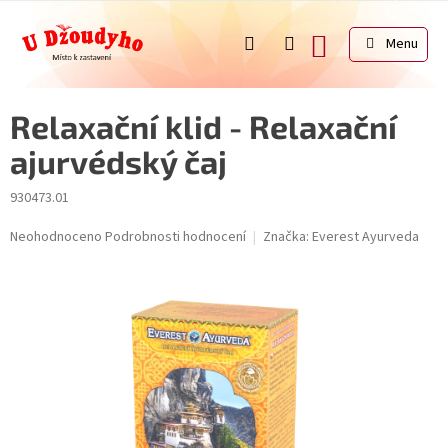
Přejít
na
NÁKUPNÍ
obsah
KOŠÍK
Relaxační klid - Relaxační
ajurvédský čaj
930473.01
Průměrné
Neohodnoceno
Podrobnosti hodnocení
Značka:
Everest Ayurveda
hodnocení
produktu
je
0,0
z
5
hvězdiček.