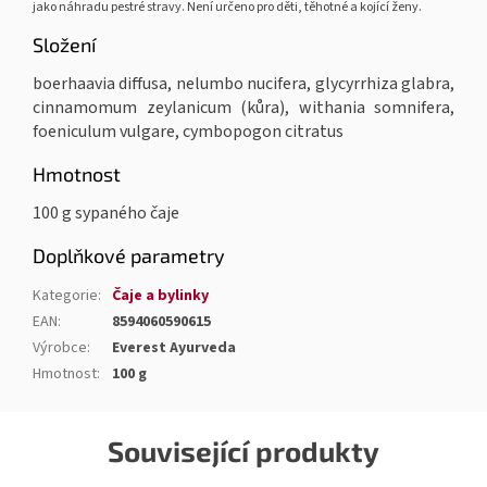
jako náhradu pestré stravy. Není určeno pro děti, těhotné a kojící ženy.
Složení
boerhaavia diffusa, nelumbo nucifera, glycyrrhiza glabra,
cinnamomum zeylanicum (kůra), withania somnifera,
foeniculum vulgare, cymbopogon citratus
Hmotnost
100 g sypaného čaje
Doplňkové parametry
Kategorie
:
Čaje a bylinky
EAN
:
8594060590615
Výrobce
:
Everest Ayurveda
Hmotnost
:
100 g
Související produkty