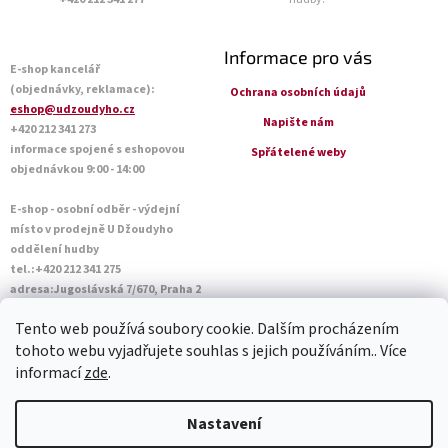
Informace pro vás
E-shop kancelář
(objednávky, reklamace):
Ochrana osobních údajů
eshop@udzoudyho.cz
Napište nám
+420 212 341 273
informace spojené s eshopovou
Spřátelené weby
objednávkou 9:00 - 14:00
E-shop - osobní odběr - výdejní
místo v prodejně U Džoudyho
oddělení hudby
tel.:+420 212 341 275
adresa:Jugoslávská 7/670, Praha 2
Otevírací doba Po - Pá: 09:00 - 18:45
Tento web používá soubory cookie. Dalším procházením
Sobota: 10:00 - 14:45
tohoto webu vyjadřujete souhlas s jejich používáním.. Více
informací
zde
.
Vytvořil Shoptet
Nastavení