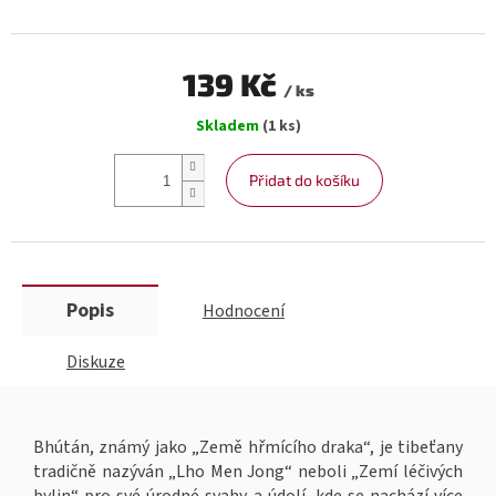
139 Kč
/ ks
Měrná
Skladem
(1 ks)
cena:
Přidat do košíku
Popis
Hodnocení
Diskuze
Bhútán, známý jako „Země hřmícího draka“, je tibeťany
tradičně nazýván „Lho Men Jong“ neboli „Zemí léčivých