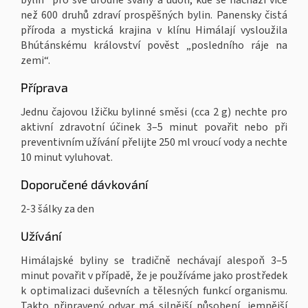
bylin“ pro své úrodné svahy a údolí, kde se nachází více
než 600 druhů zdraví prospěšných bylin. Panensky čistá
příroda a mystická krajina v klínu Himálají vysloužila
Bhútánskému království pověst „posledního ráje na
zemi“.
Příprava
Jednu čajovou lžičku bylinné směsi (cca 2 g) nechte pro
aktivní zdravotní účinek 3–5 minut povařit nebo při
preventivním užívání přelijte 250 ml vroucí vody a nechte
10 minut vyluhovat.
Doporučené dávkování
2-3 šálky za den
Užívání
Himálajské byliny se tradičně nechávají alespoň 3–5
minut povařit v případě, že je používáme jako prostředek
k optimalizaci duševních a tělesných funkcí organismu.
Takto připravený odvar má silnější působení, jemnější