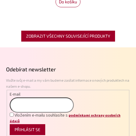
Do košíku
ZOBRAZIT VŠECHNY SOUVISEJÍCÍ PRODUKTY
Z
á
p
Odebírat newsletter
a
t
Vložte svůj e-mail a my vám budeme zasílat informace o nových produktech na
í
našem e-shopu.
E-mail
Vložením e-mailu souhlasíte s
podmínkami ochrany osobních
údajů
PŘIHLÁSIT SE