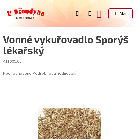
Přejít
na
NÁKUPNÍ
obsah
KOŠÍK
Vonné vykuřovadlo Sporýš
lékařský
411909.01
Průměrné
Neohodnoceno
Podrobnosti hodnocení
hodnocení
produktu
je
0,0
z
5
hvězdiček.