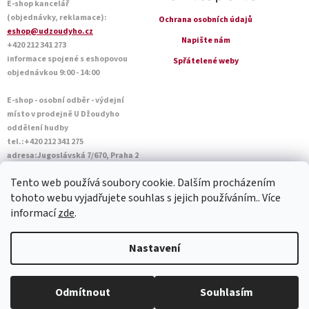
E-shop kancelář
(objednávky, reklamace):
Ochrana osobních údajů
eshop@udzoudyho.cz
Napište nám
+420 212 341 273
informace spojené s eshopovou
Spřátelené weby
objednávkou 9:00 - 14:00
E-shop - osobní odběr - výdejní
místo v prodejně U Džoudyho
oddělení hudby
tel.:+420 212 341 275
adresa:Jugoslávská 7/670, Praha 2
Otevírací doba Po - Pá: 09:00 - 18:45
Tento web používá soubory cookie. Dalším procházením
Sobota: 10:00 - 14:45
tohoto webu vyjadřujete souhlas s jejich používáním.. Více
informací
zde
.
Vytvořil Shoptet
Nastavení
Copyright 2026
U Džoudyho
. Všechna práva vyhrazena.
Upravit
Odmítnout
Souhlasím
nastavení cookies