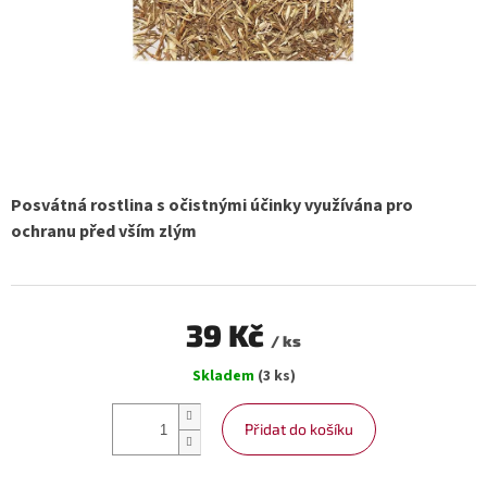
Posvátná rostlina s očistnými účinky využívána pro
ochranu před vším zlým
39 Kč
/ ks
Měrná
Skladem
(3 ks)
cena:
Přidat do košíku