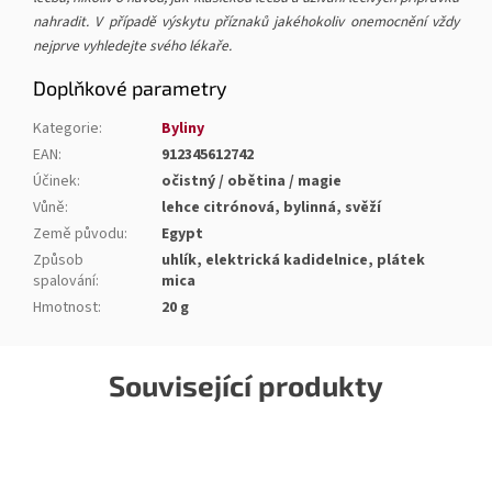
nahradit. V případě výskytu příznaků jakéhokoliv onemocnění vždy
nejprve vyhledejte svého lékaře.
Doplňkové parametry
Kategorie
:
Byliny
EAN
:
912345612742
Účinek
:
očistný / obětina / magie
Vůně
:
lehce citrónová, bylinná, svěží
Země původu
:
Egypt
Způsob
uhlík, elektrická kadidelnice, plátek
spalování
:
mica
Hmotnost
:
20 g
Související produkty