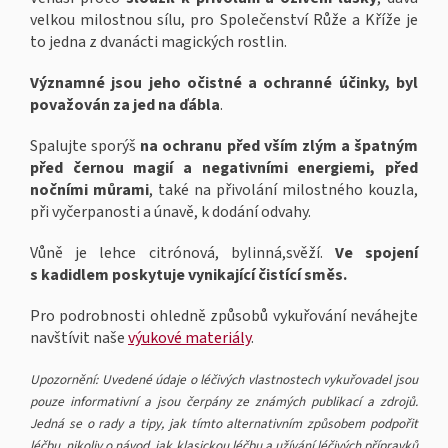
velkou milostnou sílu, pro Společenství Růže a Kříže je
to jedna z dvanácti magických rostlin.
Významné jsou jeho očistné a ochranné účinky, byl
považován za jed na ďábla
.
Spalujte sporýš
na ochranu před vším zlým a špatným
před černou magií a negativními energiemi, před
nočními můrami
, také na přivolání milostného kouzla,
při vyčerpanosti a únavě, k dodání odvahy.
Vůně je lehce citrónová, bylinná,svěží.
Ve spojení
s kadidlem poskytuje vynikající čistící směs.
Pro podrobnosti ohledně způsobů vykuřování neváhejte
navštívit naše
výukové materiály
.
Upozornění: Uvedené údaje o léčivých vlastnostech vykuřovadel jsou
pouze informativní a jsou čerpány ze známých publikací a zdrojů.
Jedná se o rady a tipy, jak tímto alternativním způsobem podpořit
léčbu, nikoliv o návod, jak klasickou léčbu a užívání léčivých přípravků