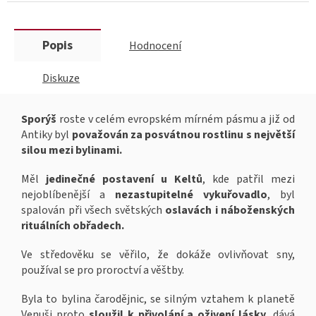
Popis
Hodnocení
Diskuze
Sporýš
roste v celém evropském mírném pásmu a již od
Antiky byl
považován za posvátnou rostlinu s největší
silou mezi
bylinami.
Měl
jedinečné postavení u Keltů
, kde patřil mezi
nejoblíbenější a
nezastupitelné vykuřovadlo
, byl
spalován při všech světských
oslavách i náboženských
rituálních obřadech.
Ve středověku se věřilo, že dokáže ovlivňovat sny,
používal se pro proroctví a věštby.
Byla to bylina čarodějnic, se silným vztahem k planetě
Venuši proto
sloužil k přivolání a oživení lásky
, dává