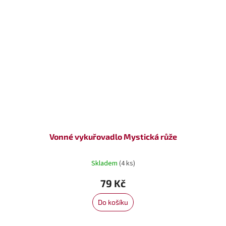
Vonné vykuřovadlo Mystická růže
Skladem
(4 ks)
79 Kč
Do košíku