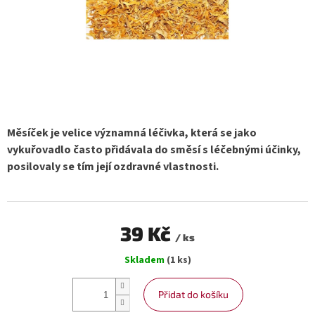
Měsíček je velice významná léčivka, která se jako
vykuřovadlo často přidávala do směsí s léčebnými účinky,
posilovaly se tím její ozdravné vlastnosti.
39 Kč
/ ks
Měrná
Skladem
(1 ks)
cena:
Přidat do košíku