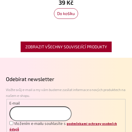
39 Kč
Do košíku
ZOBRAZIT VŠECHNY SOUVISEJÍCÍ PRODUKTY
Z
á
p
Odebírat newsletter
a
t
Vložte svůj e-mail a my vám budeme zasílat informace o nových produktech na
í
našem e-shopu.
E-mail
Vložením e-mailu souhlasíte s
podmínkami ochrany osobních
údajů