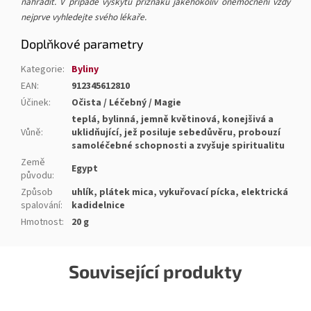
nahradit. V případě výskytu příznaků jakéhokoliv onemocnění vždy
nejprve vyhledejte svého lékaře.
Doplňkové parametry
Kategorie
:
Byliny
EAN
:
912345612810
Účinek
:
Očista / Léčebný / Magie
teplá, bylinná, jemně květinová, konejšivá a
Vůně
:
uklidňující, jež posiluje sebedůvěru, probouzí
samoléčebné schopnosti a zvyšuje spiritualitu
Země
Egypt
původu
:
Způsob
uhlík, plátek mica, vykuřovací pícka, elektrická
spalování
:
kadidelnice
Hmotnost
:
20 g
Související produkty