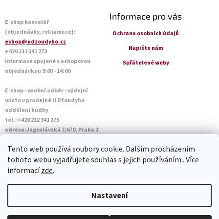
Informace pro vás
E-shop kancelář
(objednávky, reklamace):
Ochrana osobních údajů
eshop@udzoudyho.cz
Napište nám
+420 212 341 273
informace spojené s eshopovou
Spřátelené weby
objednávkou 9:00 - 14:00
E-shop - osobní odběr - výdejní
místo v prodejně U Džoudyho
oddělení hudby
tel.:+420 212 341 275
adresa:Jugoslávská 7/670, Praha 2
Otevírací doba Po - Pá: 09:00 - 18:45
Tento web používá soubory cookie. Dalším procházením
Sobota: 10:00 - 14:45
tohoto webu vyjadřujete souhlas s jejich používáním.. Více
informací
zde
.
Vytvořil Shoptet
Nastavení
Copyright 2026
U Džoudyho
. Všechna práva vyhrazena.
Upravit