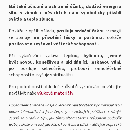
Má také očistné a ochranné účinky, dodává energii a
sílu, v zimních měsících k nám symbolicky přivádí
světlo a teplo slunce.
Dokáže zlepšit náladu,
posiluje srdeční čakru
, v magii
se spaluje
na přivolání lásky a partnera
,
dokáže
posilovat a zvyšovat věštecké schopnosti.
Při vykuřování vydává
teplou, bylinnou, jemně
květinovou, konejšivou a uklidňující, laskavou vůni
,
jež posiluje sebedůvěru, probouzí samoléčebné
schopnosti a zvyšuje spiritualitu.
Pro podrobnosti ohledně způsobů vykuřování neváhejte
navštívit naše
výukové materiály
.
Upozornění: Uvedené údaje o léčivých vlastnostech vykuřovadel jsou
pouze informativní a jsou čerpány ze známých publikací a zdrojů.
Jedná se o rady a tipy, jak tímto alternativním způsobem podpořit
léčbu, nikoliv o návod, jak klasickou léčbu a užívání léčivých přípravků