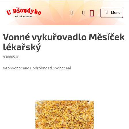
Přejít
na
NÁKUPNÍ
obsah
KOŠÍK
Vonné vykuřovadlo Měsíček
lékařský
936605.01
Průměrné
Neohodnoceno
Podrobnosti hodnocení
hodnocení
produktu
je
0,0
z
5
hvězdiček.