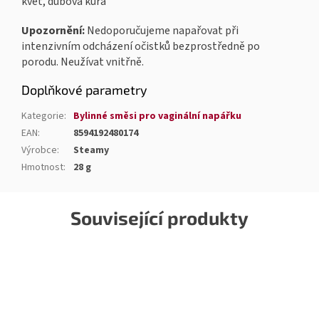
květ, dubová kůra
Upozornění:
Nedoporučujeme napařovat při
intenzivním odcházení očistků bezprostředně po
porodu. Neužívat vnitřně.
Doplňkové parametry
Kategorie
:
Bylinné směsi pro vaginální napářku
EAN
:
8594192480174
Výrobce
:
Steamy
Hmotnost
:
28 g
Související produkty