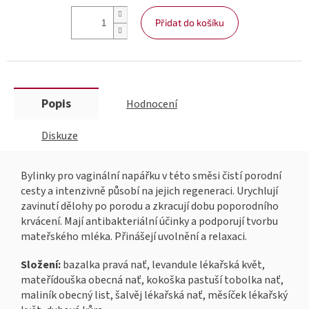
Přidat do košíku
Popis
Hodnocení
Diskuze
Bylinky pro vaginální napářku v této směsi čistí porodní
cesty a intenzivně působí na jejich regeneraci. Urychlují
zavinutí dělohy po porodu a zkracují dobu poporodního
krvácení. Mají antibakteriální účinky a podporují tvorbu
mateřského mléka. Přinášejí uvolnění a relaxaci.
Složení:
bazalka pravá nať, levandule lékařská květ,
mateřídouška obecná nať, kokoška pastuší tobolka nať,
maliník obecný list, šalvěj lékařská nať, měsíček lékařský