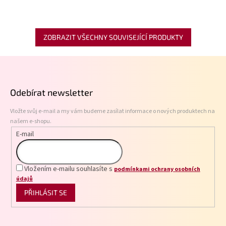
ZOBRAZIT VŠECHNY SOUVISEJÍCÍ PRODUKTY
Z
á
p
Odebírat newsletter
a
t
Vložte svůj e-mail a my vám budeme zasílat informace o nových produktech na
í
našem e-shopu.
E-mail
Vložením e-mailu souhlasíte s
podmínkami ochrany osobních
údajů
PŘIHLÁSIT SE