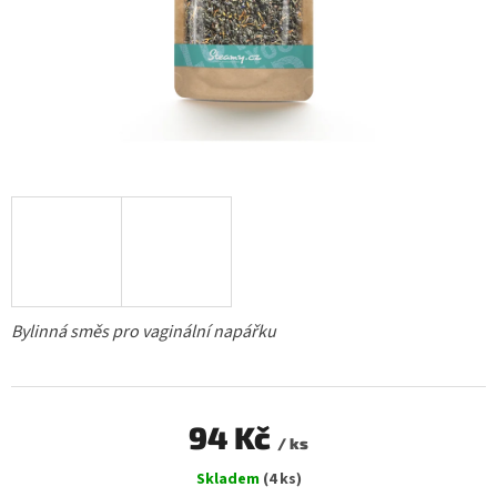
Bylinná směs pro vaginální napářku
94 Kč
/ ks
Měrná
Skladem
(4 ks)
cena: