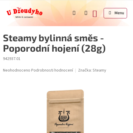
Přejít
na
NÁKUPNÍ
obsah
KOŠÍK
Steamy bylinná směs -
Poporodní hojení (28g)
942937.01
Průměrné
Neohodnoceno
Podrobnosti hodnocení
Značka:
Steamy
hodnocení
produktu
je
0,0
z
5
hvězdiček.