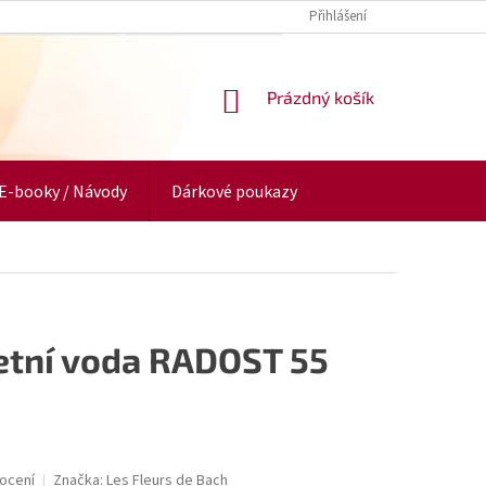
Přihlášení
NÁKUPNÍ
Prázdný košík
KOŠÍK
E-booky / Návody
Dárkové poukazy
letní voda RADOST 55
ocení
Značka:
Les Fleurs de Bach