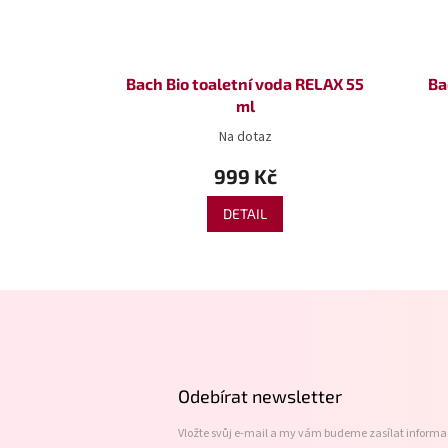
Bach Bio toaletní voda RELAX 55
Ba
ml
Na dotaz
999 Kč
DETAIL
Z
á
p
a
t
Odebírat newsletter
í
Vložte svůj e-mail a my vám budeme zasílat inform