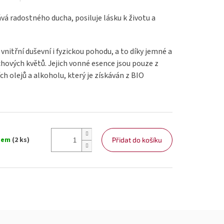
vá radostného ducha, posiluje lásku k životu a
vnitřní duševní i fyzickou pohodu, a to díky jemné a
chových květů. Jejich vonné esence jsou pouze z
ch olejů a alkoholu, který je získáván z BIO
dem
(2 ks)
Přidat do košíku