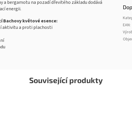
ny a bergamotu na pozadí dřevitého základu dodává
Dop
cí energii.
Kate
cí Bachovy květové esence:
EAN
:
í aktivitu a proti plachosti
Výro
Obj
ání
adu
Související produkty