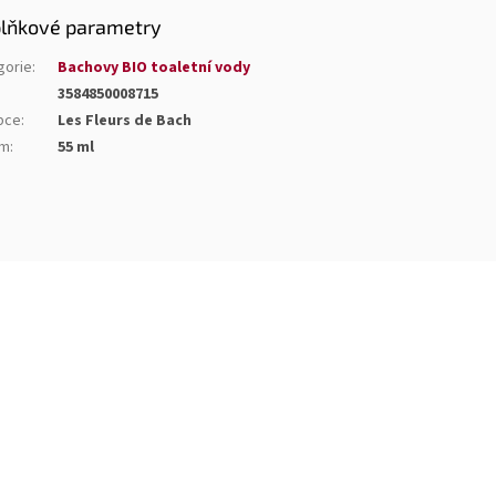
lňkové parametry
gorie
:
Bachovy BIO toaletní vody
3584850008715
bce
:
Les Fleurs de Bach
em
:
55 ml