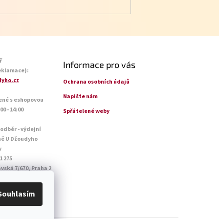
ř
Informace pro vás
eklamace):
yho.cz
Ochrana osobních údajů
Napište nám
ené s eshopovou
0 - 14:00
Spřátelené weby
 odběr - výdejní
ně U Džoudyho
y
1 275
vská 7/670, Praha 2
o - Pá: 09:00 - 18:45
14:45
Souhlasím