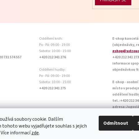
Oddělení knih:
E-shop kancelá
Po - Pá: 09:00 - 19:00
(objednávky, r
Sobota: 10:00 - 15:00
eshop@udzoud
20 731 574 557
+420 212 341 276
+420 212 341 273
informace spoj
Oddělení hudby:
objednávkou 9:0
Po - Pá: 09:00 - 19:00
Sobota: 10:00 - 15:00
E-shop - osobní
+420 212 341 275
místo v prodej
oddělení hudb
tel.:+420 212 34
adresa:Jugoslá
Otevírací doba P
užívá soubory cookie. Dalším
Sobota: 10:00 - 
Odmítnout
tohoto webu vyjadřujete souhlas s jejich
 Více informací
zde
.