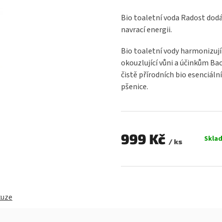
hodnocení
produktu
Bio toaletní voda Radost dodá
je
navrací energii.
0,0
z
Bio toaletní vody harmonizují 
5
okouzlující vůni a účinkům Ba
hvězdiček.
čistě přírodních bio esenciální
pšenice.
999 Kč
Skla
/ ks
Měrná
cena:
kuze