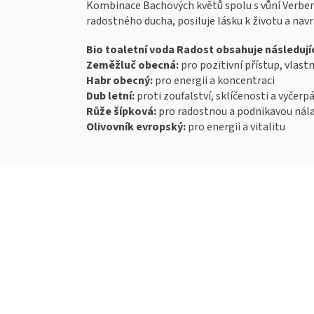
Kombinace Bachových květů spolu s vůní Verbe
radostného ducha, posiluje lásku k životu a navra
Bio toaletní voda Radost obsahuje následují
Zeměžluč obecná:
pro pozitivní přístup, vlastn
Habr obecný:
pro energii a koncentraci
Dub letní:
proti zoufalství, sklíčenosti a vyčerp
Růže šípková:
pro radostnou a podnikavou nál
Olivovník evropský:
pro energii a vitalitu