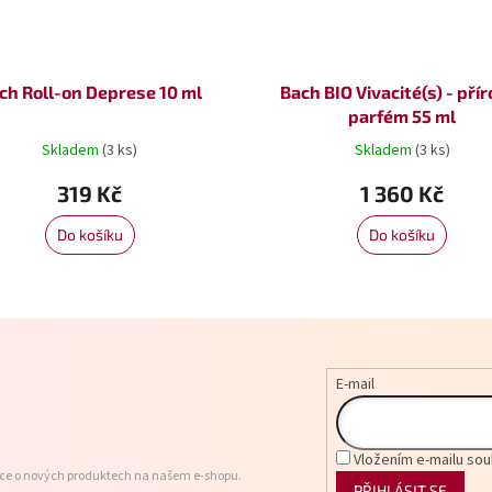
ch Roll-on Deprese 10 ml
Bach BIO Vivacité(s) - pří
parfém 55 ml
Skladem
(3 ks)
Skladem
(3 ks)
319 Kč
1 360 Kč
Do košíku
Do košíku
E-mail
Vložením e-mailu sou
ace o nových produktech na našem e-shopu.
PŘIHLÁSIT SE