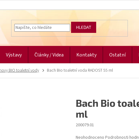
HLEDAT
Výstavy
Články / Videa
Kontakty
Ostatní
ovy BIO toaletní vody
Bach Bio toaletní voda RADOST 55 ml
Bach Bio toa
ml
200079.01
Průměrné
Neohodnoceno
Podrobnosti hodn