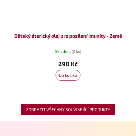
Dětský éterický olej pro posílení imunity - Země
Skladem
(3 ks)
290 Kč
Do košíku
ZOBRAZIT VŠECHNY SOUVISEJÍCÍ PRODUKTY
Z
á