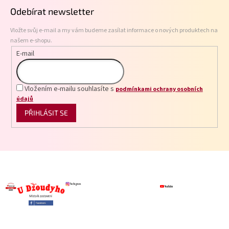
p
Odebírat newsletter
a
t
Vložte svůj e-mail a my vám budeme zasílat informace o nových produktech na
í
našem e-shopu.
E-mail
Vložením e-mailu souhlasíte s
podmínkami ochrany osobních
údajů
PŘIHLÁSIT SE