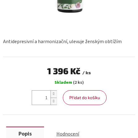
Antidepresivní a harmonizační, ulevuje ženským obtížím
1 396 Kč
/ ks
Měrná
Skladem
(2 ks)
cena:
Přidat do košíku
Popis
Hodnocení