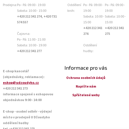
Prodejna:
Po - Pá: 09:00 - 19:00
Oddělení
Po - Pá: 09:00 -
Po - Pá: 09:00 -
Sobota: 10:00 - 15:00
knih:
19:00
19:00
+420 212 341 274, +420 731
Sobota: 10:00 -
Sobota: 10:00 -
574 557
15:00
15:00
+420 212 341
+420 212 341
Čajovna:
276
275
Po - Pá: 11:00 - 21:00
Sobota: 10:00 - 19:00
Oddělení
+420 212 341 277
hudby:
Informace pro vás
E-shop kancelář
(objednávky, reklamace):
Ochrana osobních údajů
eshop@udzoudyho.cz
Napište nám
+420 212 341 273
informace spojené s eshopovou
Spřátelené weby
objednávkou 9:00 - 14:00
E-shop - osobní odběr - výdejní
místo v prodejně U Džoudyho
oddělení hudby
tel.:+420 212 341 275