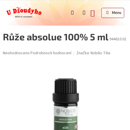
Přejít
na
NÁKUPNÍ
obsah
KOŠÍK
Růže absolue 100% 5 ml
944610.01
Průměrné
Neohodnoceno
Podrobnosti hodnocení
Značka:
Nobilis Tilia
hodnocení
produktu
je
0,0
z
5
hvězdiček.