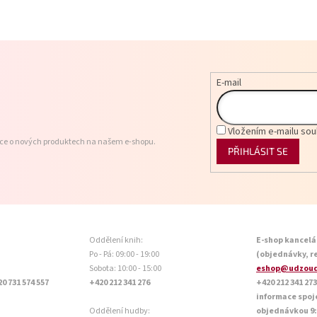
E-mail
Vložením e-mailu sou
ace o nových produktech na našem e-shopu.
PŘIHLÁSIT SE
Oddělení knih:
E-shop kancelá
Po - Pá: 09:00 - 19:00
(objednávky, r
Sobota: 10:00 - 15:00
eshop@udzoud
20 731 574 557
+420 212 341 276
+420 212 341 273
informace spoj
Oddělení hudby:
objednávkou 9:0