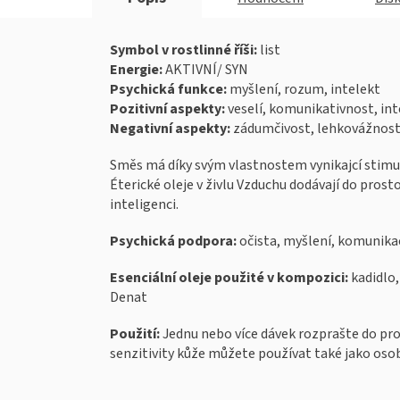
Symbol v rostlinné říši:
list
Energie:
AKTIVNÍ/ SYN
Psychická funkce:
myšlení, rozum, intelekt
Pozitivní aspekty:
veselí, komunikativnost, int
Negativní aspekty:
zádumčivost, lehkovážnost
Směs má díky svým vlastnostem vynikajcí stimula
Éterické oleje v živlu Vzduchu dodávají do pros
inteligenci.
Psychická podpora:
očista, myšlení, komunika
Esenciální oleje použité v kompozici:
kadidlo,
Denat
Použití:
Jednu nebo více dávek rozprašte do pros
senzitivity kůže můžete používat také jako oso