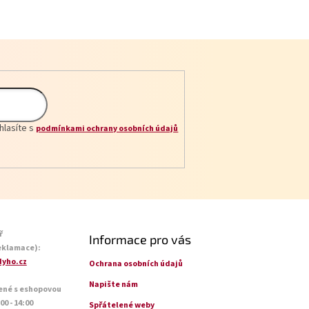
hlasíte s
podmínkami ochrany osobních údajů
ř
Informace pro vás
eklamace):
yho.cz
Ochrana osobních údajů
Napište nám
ené s eshopovou
0 - 14:00
Spřátelené weby