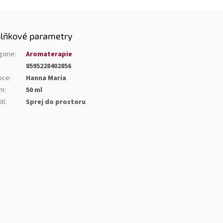
lňkové parametry
gorie
:
Aromaterapie
8595228402856
bce
:
Hanna Maria
em
:
50 ml
tí
:
Sprej do prostoru