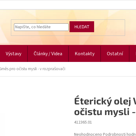
HLEDAT
Výstavy
Články / Videa
Kontakty
Ostatní
 Směs pro očistu mysli - v rozprašovači
Éterický olej
očistu mysli 
412365.01
Průměrné
Neohodnoceno
Podrobnosti hodn