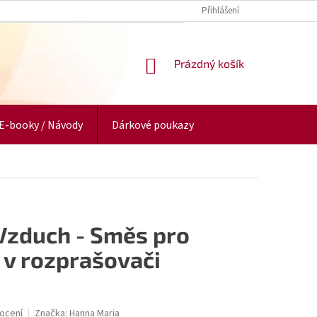
Přihlášení
NÁKUPNÍ
Prázdný košík
KOŠÍK
E-booky / Návody
Dárkové poukazy
 Vzduch - Směs pro
- v rozprašovači
ocení
Značka:
Hanna Maria