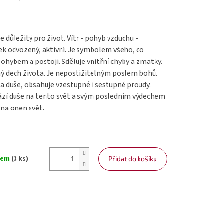
e důležitý pro život. Vítr - pohyb vzduchu -
vek odvozený, aktivní. Je symbolem všeho, co
pohybem a postoji. Sděluje vnitřní chyby a zmatky.
ný dech života. Je nepostižitelným poslem bohů.
 a duše, obsahuje vzestupné i sestupné proudy.
zí duše na tento svět a svým posledním výdechem
na onen svět.
dem
(3 ks)
Přidat do košíku