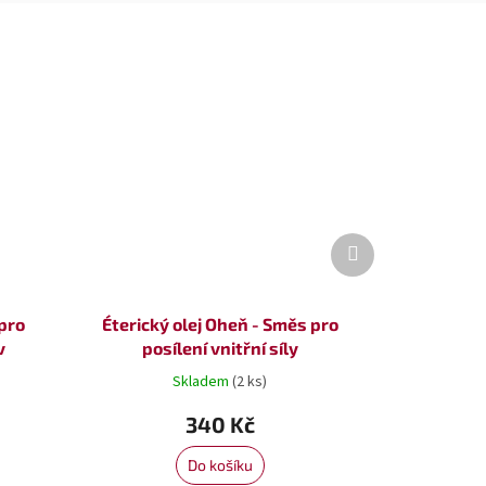
Další
produkt
 pro
Éterický olej Oheň - Směs pro
v
posílení vnitřní síly
Skladem
(2 ks)
340 Kč
Do košíku