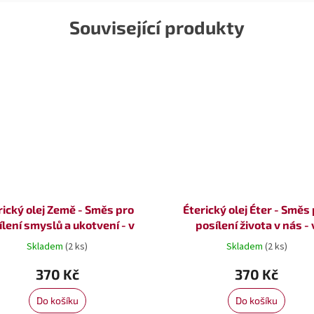
Související produkty
rický olej Země - Směs pro
Éterický olej Éter - Směs
ílení smyslů a ukotvení - v
posílení života v nás - 
rozprašovači
rozprašovači
Skladem
(2 ks)
Skladem
(2 ks)
370 Kč
370 Kč
Do košíku
Do košíku