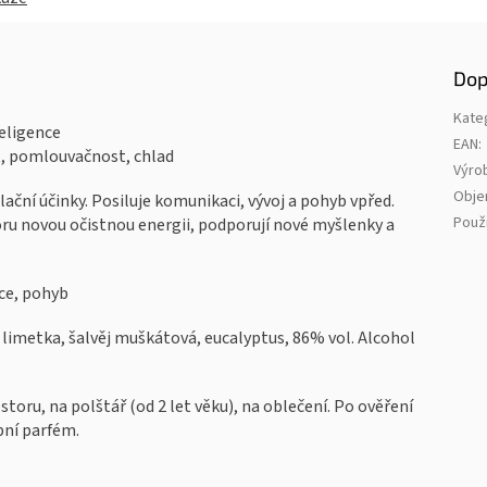
Dop
Kate
eligence
EAN
:
, pomlouvačnost, chlad
Výro
Obj
ční účinky. Posiluje komunikaci, vývoj a pohyb vpřed.
Použi
toru novou očistnou energii, podporují nové myšlenky a
ce, pohyb
 limetka, šalvěj muškátová, eucalyptus, 86% vol. Alcohol
toru, na polštář (od 2 let věku), na oblečení. Po ověření
bní parfém.