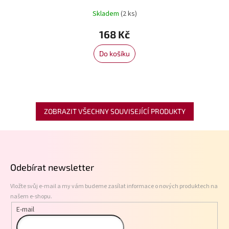
Skladem
(2 ks)
168 Kč
Do košíku
ZOBRAZIT VŠECHNY SOUVISEJÍCÍ PRODUKTY
Z
á
p
Odebírat newsletter
a
t
Vložte svůj e-mail a my vám budeme zasílat informace o nových produktech na
í
našem e-shopu.
E-mail