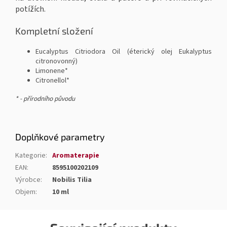
potížích.
Kompletní složení
Eucalyptus Citriodora Oil (éterický olej Eukalyptus
citronovonný)
Limonene*
Citronellol*
* - přírodního původu
Doplňkové parametry
Kategorie
:
Aromaterapie
EAN
:
8595100202109
Výrobce
:
Nobilis Tilia
Objem
:
10 ml