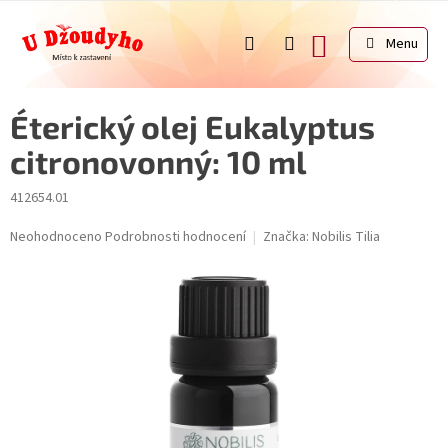
Přejít
na
NÁKUPNÍ
obsah
KOŠÍK
Éterický olej Eukalyptus
citronovonný: 10 ml
412654.01
Průměrné
Neohodnoceno
Podrobnosti hodnocení
Značka:
Nobilis Tilia
hodnocení
produktu
je
0,0
z
5
hvězdiček.