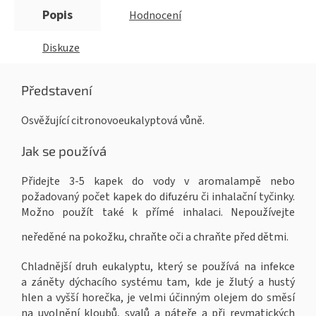
Popis
Hodnocení
Diskuze
Představení
Osvěžující citronovoeukalyptová vůně.
Jak se používá
Přidejte 3-5 kapek do vody v aromalampě nebo
požadovaný počet kapek do difuzéru či inhalační tyčinky.
Možno použít také k přímé inhalaci. Nepoužívejte
neředěné na pokožku, chraňte oči a chraňte před dětmi.
Chladnější druh eukalyptu, který se používá na infekce
a záněty dýchacího systému tam, kde je žlutý a hustý
hlen a vyšší horečka, je velmi účinným olejem do směsí
na uvolnění kloubů, svalů a páteře a při revmatických