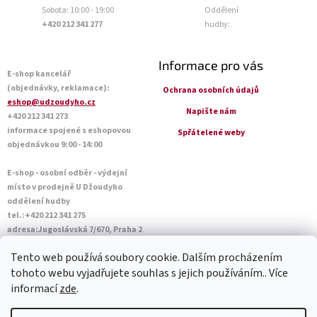
Sobota: 10:00 - 19:00
Oddělení
+420 212 341 277
hudby:
Informace pro vás
E-shop kancelář
(objednávky, reklamace):
Ochrana osobních údajů
eshop@udzoudyho.cz
Napište nám
+420 212 341 273
informace spojené s eshopovou
Spřátelené weby
objednávkou 9:00 - 14:00
E-shop - osobní odběr - výdejní
místo v prodejně U Džoudyho
oddělení hudby
tel.:+420 212 341 275
adresa:Jugoslávská 7/670, Praha 2
Otevírací doba Po - Pá: 09:00 - 18:45
Tento web používá soubory cookie. Dalším procházením
Sobota: 10:00 - 14:45
tohoto webu vyjadřujete souhlas s jejich používáním.. Více
informací
zde
.
Vytvořil Shoptet