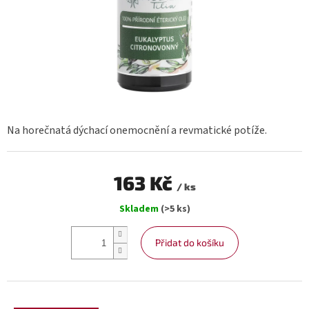
Na horečnatá dýchací onemocnění a revmatické potíže.
163 Kč
/ ks
Měrná
Skladem
(>5 ks)
cena:
Přidat do košíku