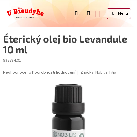
Přejít
na
NÁKUPNÍ
obsah
KOŠÍK
Éterický olej bio Levandule
10 ml
937734.01
Průměrné
Neohodnoceno
Podrobnosti hodnocení
Značka:
Nobilis Tilia
hodnocení
produktu
je
0,0
z
5
hvězdiček.