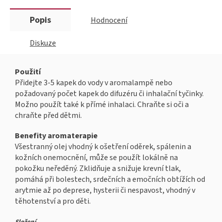
Popis
Hodnocení
Diskuze
Použití
Přidejte 3-5 kapek do vody v aromalampě nebo
požadovaný počet kapek do difuzéru či inhalační tyčinky.
Možno použít také k přímé inhalaci. Chraňte si oči a
chraňte před dětmi.
Benefity aromaterapie
Všestranný olej vhodný k ošetření oděrek, spálenin a
kožních onemocnění, může se použít lokálně na
pokožku neředěný. Zklidňuje a snižuje krevní tlak,
pomáhá při bolestech, srdečních a emočních obtížích od
arytmie až po deprese, hysterii či nespavost, vhodný v
těhotenství a pro děti.
Složení