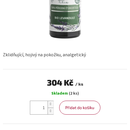
Zklidňující, hojivý na pokožku, analgetický
304 Kč
/ ks
Měrná
Skladem
(2 ks)
cena:
Přidat do košíku