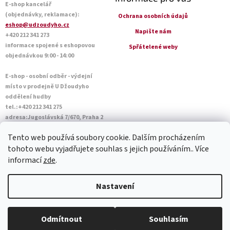
E-shop kancelář
(objednávky, reklamace):
Ochrana osobních údajů
eshop@udzoudyho.cz
Napište nám
+420 212 341 273
informace spojené s eshopovou
Spřátelené weby
objednávkou 9:00 - 14:00
E-shop - osobní odběr - výdejní
místo v prodejně U Džoudyho
oddělení hudby
tel.:+420 212 341 275
adresa:Jugoslávská 7/670, Praha 2
Otevírací doba Po - Pá: 09:00 - 18:45
Tento web používá soubory cookie. Dalším procházením
Sobota: 10:00 - 14:45
tohoto webu vyjadřujete souhlas s jejich používáním.. Více
informací
zde
.
Vytvořil Shoptet
Nastavení
Copyright 2026
U Džoudyho
. Všechna práva vyhrazena.
Upravit
Odmítnout
Souhlasím
nastavení cookies