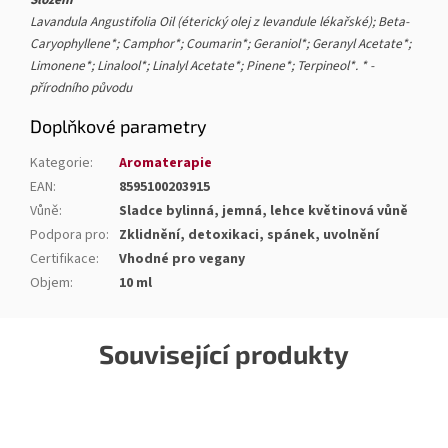
Lavandula Angustifolia Oil (éterický olej z levandule lékařské); Beta-
Caryophyllene*; Camphor*; Coumarin*; Geraniol*; Geranyl Acetate*;
Limonene*; Linalool*; Linalyl Acetate*; Pinene*; Terpineol*. * -
přírodního původu
Doplňkové parametry
Kategorie
:
Aromaterapie
EAN
:
8595100203915
Vůně
:
Sladce bylinná, jemná, lehce květinová vůně
Podpora pro
:
Zklidnění, detoxikaci, spánek, uvolnění
Certifikace
:
Vhodné pro vegany
Objem
:
10 ml
Související produkty