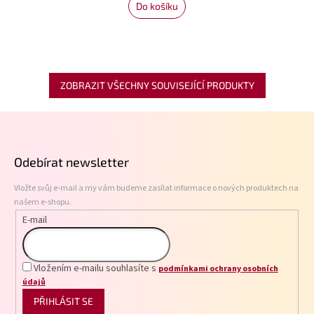
Do košíku
ZOBRAZIT VŠECHNY SOUVISEJÍCÍ PRODUKTY
Z
á
p
Odebírat newsletter
a
t
Vložte svůj e-mail a my vám budeme zasílat informace o nových produktech na
í
našem e-shopu.
E-mail
Vložením e-mailu souhlasíte s
podmínkami ochrany osobních
údajů
PŘIHLÁSIT SE