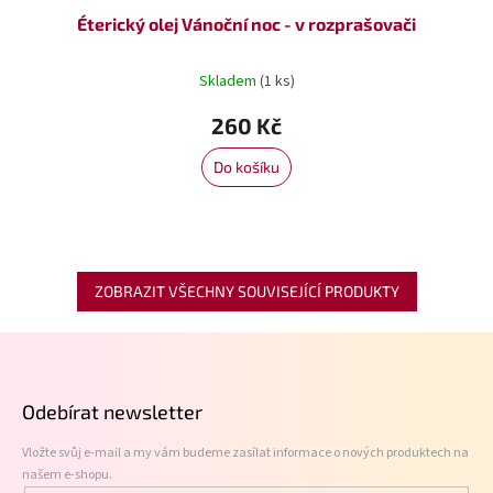
Éterický olej Vánoční noc - v rozprašovači
Skladem
(1 ks)
260 Kč
Do košíku
ZOBRAZIT VŠECHNY SOUVISEJÍCÍ PRODUKTY
Z
á
p
Odebírat newsletter
a
t
Vložte svůj e-mail a my vám budeme zasílat informace o nových produktech na
í
našem e-shopu.