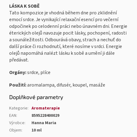
LÁSKA K SOBĚ
Tato kompozice je vhodná během dne pro zklidnění
emocí srdce. Je vynikající relaxační esencí pro večerní
odpočinek po celodenní práci nebo únavném dni. Energie
éterických olejů navozuje pocit lásky, pochopení, radosti
a sounáležitosti. Odbourává obavy, strach a nechuť do
další práce či rozhodnutí, které nosíme v srdci. Energie
olejů napomáhá nalézt lásku k sobě a umění ji dále
předávat.
Orgány:
srdce, plíce
Použití:
aromalampa, difusér, koupel, masáže
Doplňkové parametry
Kategorie
:
Aromaterapie
EAN
:
8595228400029
Výrobce
:
Hanna Maria
Objem
:
10 ml