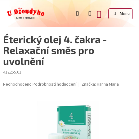
Přejít
na
NÁKUPNÍ
obsah
KOŠÍK
Éterický olej 4. čakra -
Relaxační směs pro
uvolnění
412255.01
Průměrné
Neohodnoceno
Podrobnosti hodnocení
Značka:
Hanna Maria
hodnocení
produktu
je
0,0
z
5
hvězdiček.