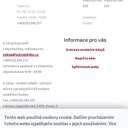
+420 212 341
+420 212 341
Čajovna:
276
275
Po - Pá: 11:00 - 21:00
Sobota: 10:00 - 19:00
Oddělení
+420 212 341 277
hudby:
Informace pro vás
E-shop kancelář
(objednávky, reklamace):
Ochrana osobních údajů
eshop@udzoudyho.cz
Napište nám
+420 212 341 273
informace spojené s eshopovou
Spřátelené weby
objednávkou 9:00 - 14:00
E-shop - osobní odběr - výdejní
místo v prodejně U Džoudyho
oddělení hudby
tel.:+420 212 341 275
adresa:Jugoslávská 7/670, Praha 2
Otevírací doba Po - Pá: 09:00 - 18:45
Tento web používá soubory cookie. Dalším procházením
Sobota: 10:00 - 14:45
tohoto webu vyjadřujete souhlas s jejich používáním.. Více