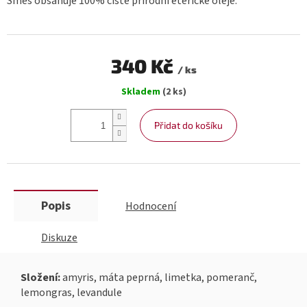
Směs obsahuje 100% čistě přírodní éterické oleje.
340 Kč
/ ks
Měrná
Skladem
(2 ks)
cena:
Přidat do košíku
Popis
Hodnocení
Diskuze
Složení:
amyris, máta peprná, limetka, pomeranč,
lemongras, levandule