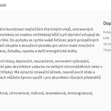
kuze
Dop
nální kombinaci nejčistších éterických olejů, sestavených
Kate
olekuly se snadno vstřebávají kůží a při dýchání vstupují do
EAN
:
ém těle. Do pohybu se rychle uvádí řetězec jejich prospěšných
Výro
tačí obvykle k dosažení výsledku jen velmi malé množství.
Obj
řeva, žaludku, opasku a další energetické dráhy.
ech hlavy, depresích, neurastenii, nervovém vyčerpání,
obí jako dezinfekce vzduchu na velkých shromážděních nebo v
ipky). Má výrazný relaxační účinek, navodí pocit klidu a
stách můžete Spiron využít i pro dezinfekci různých předmětů.
yrtová, citronelová, mátová, levandulová, lemongrasová,