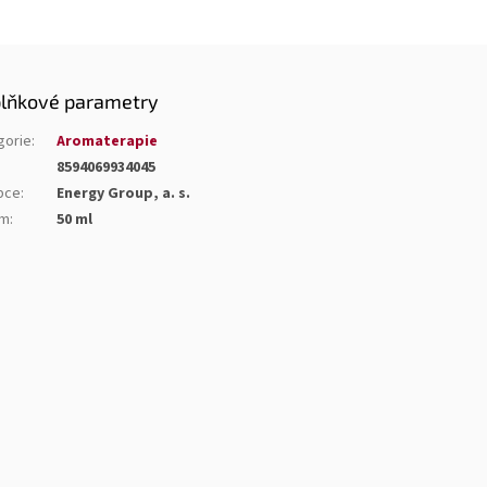
lňkové parametry
gorie
:
Aromaterapie
8594069934045
bce
:
Energy Group, a. s.
em
:
50 ml