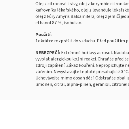
Olej z citronové trávy, olej z korymbie citroníko
kafrovníku lékařského, olej z levandule lékařské
olej z kůry Amyris Balsamifera, olej z jehličí jedl
ethanol 87 %, isobutan.
Použití:
1x krátce rozprášit do vzduchu. Před použitím p
NEBEZPEČÍ:
Extrémně hořlavý aerosol. Nádoba 
vyvolat alergickou kožní reakci. Chraňte před 
zdroji zapálení. Zákaz kouření. Nepropichujte n
zářením. Nevystavujte teplotě přesahující 50 °C
Uchovávejte mimo dosah dětí. Odstraňte obal j
limonen, citral, alpha-pinen, geraniol, citronell