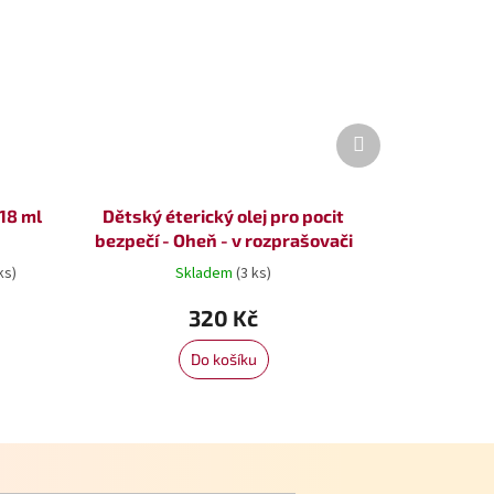
Další
produkt
 18 ml
Dětský éterický olej pro pocit
bezpečí - Oheň - v rozprašovači
ks)
Skladem
(3 ks)
320 Kč
Do košíku