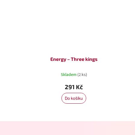
Energy – Three kings
Skladem
(2 ks)
291 Kč
Do košíku
Z
á