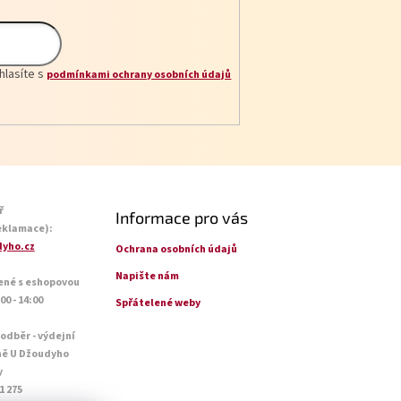
hlasíte s
podmínkami ochrany osobních údajů
ř
Informace pro vás
eklamace):
yho.cz
Ochrana osobních údajů
Napište nám
ené s eshopovou
0 - 14:00
Spřátelené weby
 odběr - výdejní
ně U Džoudyho
y
1 275