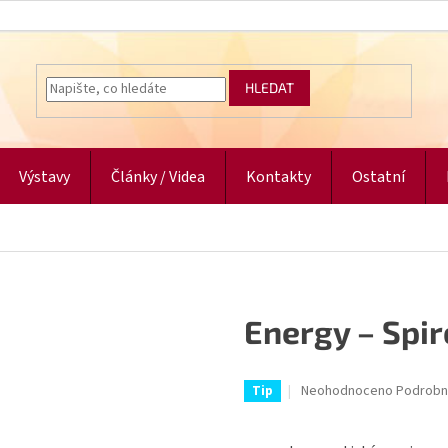
HLEDAT
Výstavy
Články / Videa
Kontakty
Ostatní
Energy – Spir
Průměrné
Neohodnoceno
Podrobn
Tip
hodnocení
produktu
je