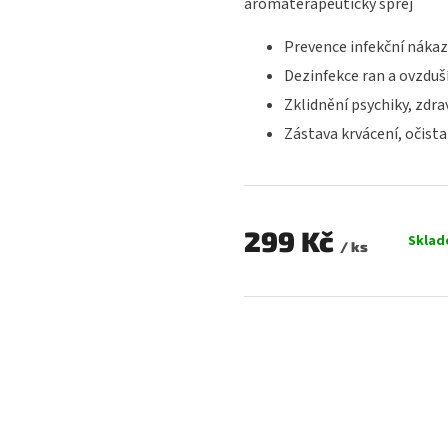
aromaterapeutický sprej
0,0
z
Prevence infekční nákaz
5
hvězdiček.
Dezinfekce ran a ovzduš
Zklidnění psychiky, zdr
Zástava krvácení, očista
299 Kč
Skla
/ ks
Měrná
cena: