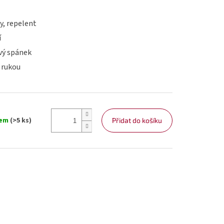
y, repelent
í
avý spánek
 rukou
dem
(>5 ks)
Přidat do košíku