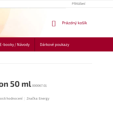
Přihlášení
NÁKUPNÍ
Prázdný košík
KOŠÍK
E-booky / Návody
Dárkové poukazy
on 50 ml
000067.01
osti hodnocení
Značka:
Energy