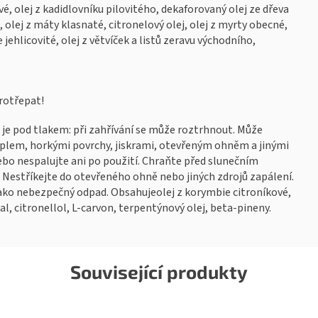
vé, olej z kadidlovníku pilovitého, dekaforovaný olej ze dřeva
, olej z máty klasnaté, citronelový olej, olej z myrty obecné,
e jehlicovité, olej z větvíček a listů zeravu východního,
rotřepat!
je pod tlakem: při zahřívání se může roztrhnout. Může
teplem, horkými povrchy, jiskrami, otevřeným ohněm a jinými
ebo nespalujte ani po použití. Chraňte před slunečním
. Nestříkejte do otevřeného ohně nebo jiných zdrojů zapálení.
ako nebezpečný odpad. Obsahujeolej z korymbie citroníkové,
al, citronellol, L-carvon, terpentýnový olej, beta-pineny.
Související produkty