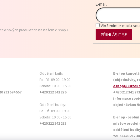
E-mail
Vložením e-mailu sou
ace o nových produktech na našem e-shopu.
PŘIHLÁSIT SE
Oddělení knih:
E-shop kancelá
Po - Pá: 09:00 - 19:00
(objednávky, r
Sobota: 10:00 - 15:00
eshop@udzoud
20 731 574 557
+420 212 341 276
+420 212 341 273
informace spoj
Oddělení hudby:
objednávkou 9:0
Po - Pá: 09:00 - 19:00
Sobota: 10:00 - 15:00
E-shop - osobní
+420 212 341 275
místo v prodej
oddělení hudb
tel.:+420 212 34