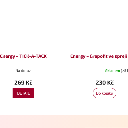
Energy – TICK-A-TACK
Energy – Grepofit ve spreji
Na dotaz
Skladem
(>5 
Průměrné
hodnocení
269 Kč
230 Kč
produktu
je
DETAIL
5,0
Do košíku
z
5
hvězdiček.