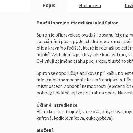
Popis
Hodnocení
Dis
Použití spreje s éterickými oleji Spiron
Spiron je přípravek do ovzduší, obsahující origi
speciálními postupy. Jejich drobné aromatické m
plic a krevního řečiště, které je roznáší po cel
účinků. Vzhledem k jejich vysoké koncentraci, s
Ovlivňují zejména dráhu plic, srdce, tlustého st
Spiron se doporučuje aplikovat při kašli, bolest
infekčním onemocnění plic a při chřipkách. Půs
místnostech v období nemocnosti (epidemiích chř
pohody. Lokálně jej lze potírat na opary. Na ce
Účinné ingredience
Éterické silice (tújová, smrková, amyrisová, m
kafrová, kadidlovníková, eukalyptová).
Složení: