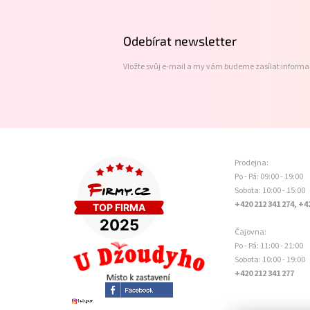
p
a
t
Odebírat newsletter
í
Vložte svůj e-mail a my vám budeme zasílat inform
Prodejna:
Po - Pá: 09:00 - 19:00
Sobota: 10:00 - 15:00
+420 212 341 274, +4
Čajovna:
Po - Pá: 11:00 - 21:00
Sobota: 10:00 - 19:00
+420 212 341 277